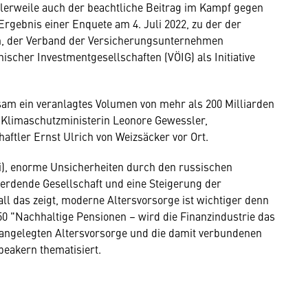
ttlerweile auch der beachtliche Beitrag im Kampf gegen
gebnis einer Enquete am 4. Juli 2022, zu der der
n, der Verband der Versicherungsunternehmen
ischer Investmentgesellschaften (VÖIG) als Initiative
insam ein veranlagtes Volumen von mehr als 200 Milliarden
Klimaschutzministerin Leonore Gewessler,
ftler Ernst Ulrich von Weizsäcker vor Ort.
Mai), enorme Unsicherheiten durch den russischen
werdende Gesellschaft und eine Steigerung der
 das zeigt, moderne Altersvorsorge ist wichtiger denn
2050 "Nachhaltige Pensionen – wird die Finanzindustrie das
 angelegten Altersvorsorge und die damit verbundenen
eakern thematisiert.