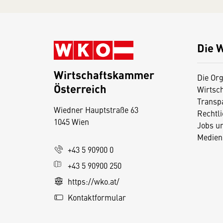
Die 
Wirtschaftskammer
Die Org
Österreich
Wirtsc
D
Transp
Wiedner Hauptstraße 63
i
Rechtl
1045 Wien
Jobs u
e
Medien
s
+43 5 90900 0
e
+43 5 90900 250
S
e
https://wko.at/
it
Kontaktformular
e
v