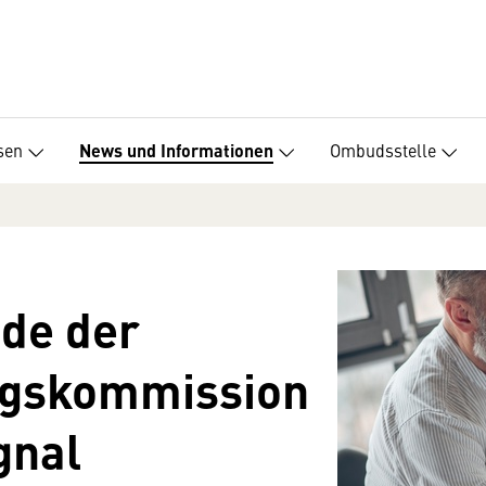
sen
Ombudsstelle
News und Informationen
nde der
ngskommission
gnal