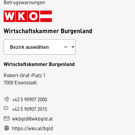
Betrugswarnungen
Wirtschaftskammer Burgenland
Wirtschaftskammer Burgenland
Robert-Graf-Platz 1
D
7000 Eisenstadt
i
e
+43 5 90907 2000
s
e
+43 5 90907 2015
S
wkbgld@wkbgld.at
e
https://wko.at/bgld
it