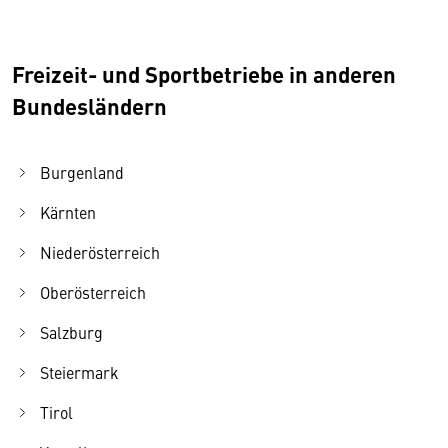
Freizeit- und Sportbetriebe in anderen
Bundesländern
Burgenland
Kärnten
Niederösterreich
Oberösterreich
Salzburg
Steiermark
Tirol