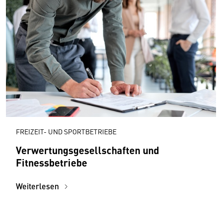
FREIZEIT- UND SPORTBETRIEBE
Verwertungsgesellschaften und
Fitnessbetriebe
Weiterlesen