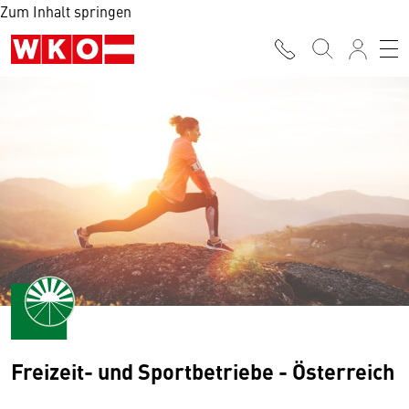
Zum Inhalt springen
Freizeit- und Sportbetriebe - Österreich