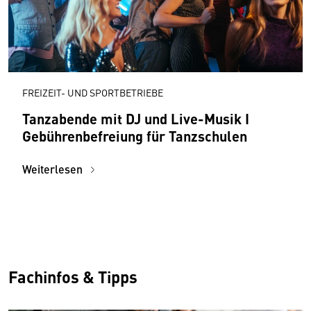
FREIZEIT- UND SPORTBETRIEBE
Tanzabende mit DJ und Live-Musik I
Gebührenbefreiung für Tanzschulen
Weiterlesen
Fachinfos & Tipps