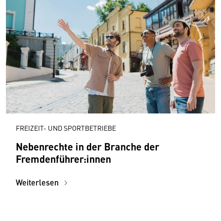
FREIZEIT- UND SPORTBETRIEBE
Nebenrechte in der Branche der
Fremdenführer:innen
Weiterlesen