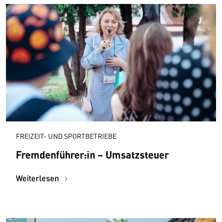
FREIZEIT- UND SPORTBETRIEBE
Fremdenführer:in − Umsatzsteuer
Weiterlesen