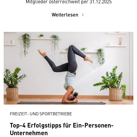
Mitglieder österreichweit per 31.12.2025
Weiterlesen
FREIZEIT- UND SPORTBETRIEBE
Top-4 Erfolgstipps für Ein-Personen-
Unternehmen