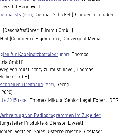
iversität Hannover)
abelmarkts
, Dietmar Schickel (Gründer u. Inhaber
ri (Geschäftsführer, Flimmit GmbH)
d Heil (Gründer u. Eigentümer, Convergent Media
egien für Kabelnetzbetreiber
, Thomas
stria GmbH)
 Weg von must-carry zu must-have“, Thomas
 Medien GmbH)
aschnellen Breitband
, Georg
a 2020)
lle 2015
, Thomas Mikula (Senior Legal Expert, RTR
r Verbreitung von Radioprogrammen im Zuge der
ilungsleiter Produkte & Dienste, Liwest)
Pichler (Vertrieb-Sales, Österreichische Glasfaser