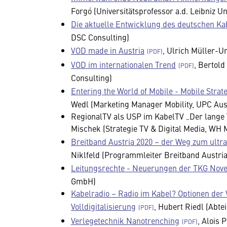
Forgó (Universitätsprofessor a.d. Leibniz Un
Die aktuelle Entwicklung des deutschen K
DSC Consulting)
VOD made in Austria
, Ulrich Müller-U
VOD im internationalen Trend
, Bertol
Consulting)
Entering the World of Mobile - Mobile Strat
Wedl (Marketing Manager Mobility, UPC Au
RegionalTV als USP im KabelTV „Der lange
Mischek (Strategie TV & Digital Media, WH
Breitband Austria 2020 – der Weg zum ultr
Niklfeld (Programmleiter Breitband Austri
Leitungsrechte - Neuerungen der TKG Nove
GmbH)
Kabelradio – Radio im Kabel? Optionen de
Volldigitalisierung
, Hubert Riedl (Abte
Verlegetechnik Nanotrenching
, Alois 