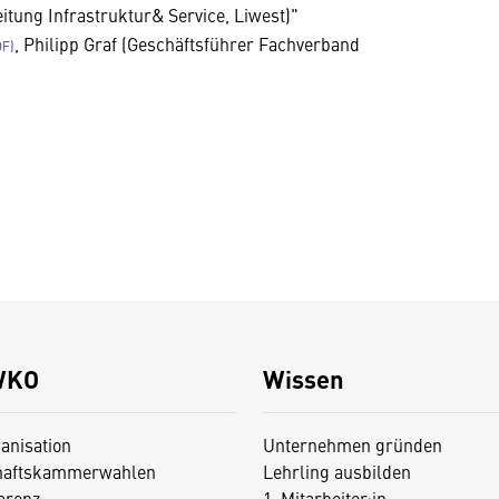
itung Infrastruktur& Service, Liwest)"
, Philipp Graf (Geschäftsführer Fachverband
WKO
Wissen
anisation
Unternehmen gründen
haftskammerwahlen
Lehrling ausbilden
arenz
1. Mitarbeiter:in