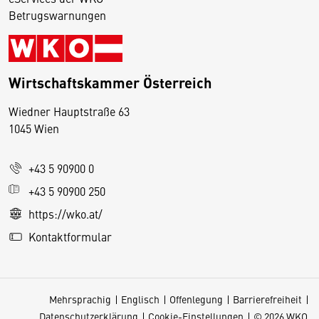
Betrugswarnungen
Wirtschaftskammer Österreich
Wiedner Hauptstraße 63
D
1045 Wien
i
e
+43 5 90900 0
s
e
+43 5 90900 250
S
https://wko.at/
e
Kontaktformular
it
e
v
Mehrsprachig
Englisch
Offenlegung
Barrierefreiheit
e
Datenschutzerklärung
Cookie-Einstellungen
© 2026 WKO