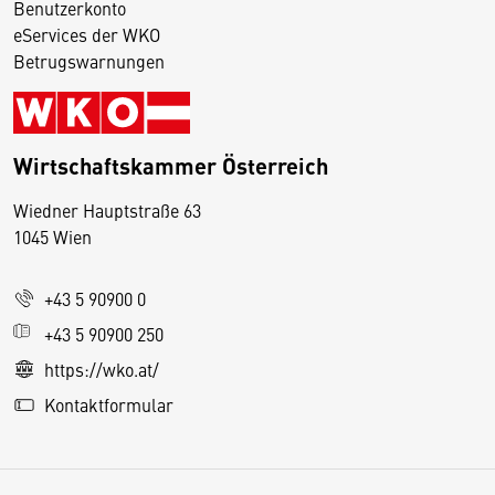
Benutzerkonto
eServices der WKO
Betrugswarnungen
Wirtschaftskammer Österreich
Wiedner Hauptstraße 63
D
1045 Wien
i
e
+43 5 90900 0
s
e
+43 5 90900 250
S
https://wko.at/
e
Kontaktformular
it
e
v