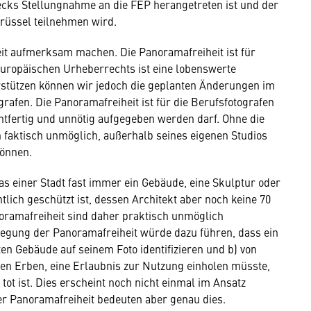
ecks Stellungnahme an die FEP herangetreten ist und der
Brüssel teilnehmen wird.
it aufmerksam machen. Die Panoramafreiheit ist für
europäischen Urheberrechts ist eine lobenswerte
terstützen können wir jedoch die geplanten Änderungen im
rafen. Die Panoramafreiheit ist für die Berufsfotografen
chtfertig und unnötig aufgegeben werden darf. Ohne die
n faktisch unmöglich, außerhalb seines eigenen Studios
können.
s einer Stadt fast immer ein Gebäude, eine Skulptur oder
ich geschützt ist, dessen Architekt aber noch keine 70
noramafreiheit sind daher praktisch unmöglich
uslegung der Panoramafreiheit würde dazu führen, dass ein
ten Gebäude auf seinem Foto identifizieren und b) von
en Erben, eine Erlaubnis zur Nutzung einholen müsste,
tot ist. Dies erscheint noch nicht einmal im Ansatz
r Panoramafreiheit bedeuten aber genau dies.