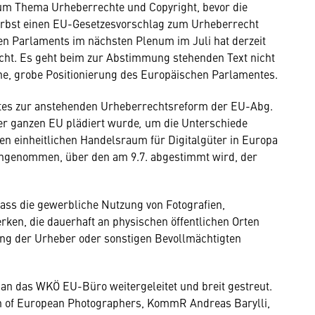
m Thema Urheberrechte und Copyright, bevor die
rbst einen EU-Gesetzesvorschlag zum Urheberrecht
n Parlaments im nächsten Plenum im Juli hat derzeit
cht. Es geht beim zur Abstimmung stehenden Text nicht
ne, grobe Positionierung des Europäischen Parlamentes.
ntes zur anstehenden Urheberrechtsreform der EU-Abg.
der ganzen EU plädiert wurde
,
um die Unterschiede
n einheitlichen Handelsraum für Digitalgüter in Europa
angenommen, über den am 9.7. abgestimmt wird, der
dass die gewerbliche Nutzung von Fotografien,
ken, die dauerhaft an physischen öffentlichen Orten
gung der Urheber oder sonstigen Bevollmächtigten
n das WKÖ EU-Büro weitergeleitet und breit gestreut.
on of European Photographers, KommR Andreas Barylli,