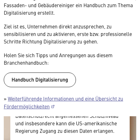
Fassaden- und Gebäudereiniger ein Handbuch zum Thema
Digitalisierung erstellt.
Ziel ist es, Unternehmen direkt anzusprechen, zu
sensibilisieren und zu aktivieren, erste bzw. professionelle
Schritte Richtung Digitalisierung zu gehen.
Wir benötigen Ihre Zustimmung
Holen Sie sich Tipps und Anregungen aus diesem
Branchenhandbuch:
Hier würden wir Ihnen gerne einen externen
Inhalt anzeigen. Dafür benötigen wir allerdings
Ihre Zustimmung, da Ihr Browser
Handbuch Digitalisierung
personenbezogene technische Daten zu Geräten
und Nutzerverhalten mitunter mit US-
»
Weiterführende Informationen und eine Übersicht zu
amerikanischen Anbietern austauscht.
Fördermöglichkeiten
Diese Daten unterliegen keinem dem EU-
Datenschutzrecht angemessenen Schutzniveau
und insbesondere kann die US-amerikanische
Regierung Zugang zu diesen Daten erlangen.