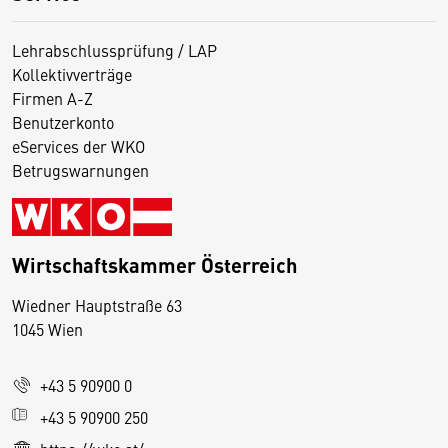
Lehrabschlussprüfung / LAP
Kollektivverträge
Firmen A-Z
Benutzerkonto
eServices der WKO
Betrugswarnungen
Wirtschaftskammer Österreich
Wiedner Hauptstraße 63
D
1045 Wien
i
e
+43 5 90900 0
s
e
+43 5 90900 250
S