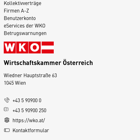
Kollektivverträge
Firmen A-Z
Benutzerkonto
eServices der WKO
Betrugswarnungen
Wirtschaftskammer Österreich
Wiedner Hauptstraße 63
D
1045 Wien
i
e
+43 5 90900 0
s
e
+43 5 90900 250
S
https://wko.at/
e
Kontaktformular
it