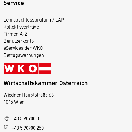
Service
Lehrabschlussprüfung / LAP
Kollektivverträge
Firmen A-Z
Benutzerkonto
eServices der WKO
Betrugswarnungen
Wirtschaftskammer Österreich
Wiedner Hauptstraße 63
D
1045 Wien
i
e
+43 5 90900 0
s
e
+43 5 90900 250