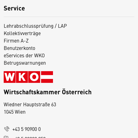
Service
Lehrabschlussprüfung / LAP
Kollektivverträge
Firmen A-Z
Benutzerkonto
eServices der WKO
Betrugswarnungen
Wirtschaftskammer Österreich
Wiedner Hauptstraße 63
D
1045 Wien
i
e
+43 5 90900 0
s