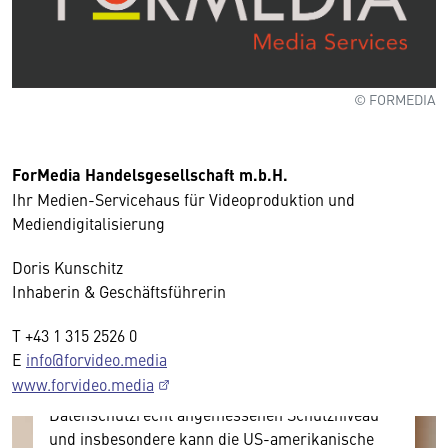
© FORMEDIA
ForMedia Handelsgesellschaft m.b.H.
Wir benötigen Ihre Zustimmung
Ihr Medien-Servicehaus für Videoproduktion und
Mediendigitalisierung
Hier würden wir Ihnen gerne einen externen
Doris Kunschitz
Inhalt anzeigen. Dafür benötigen wir allerdings
Inhaberin & Geschäftsführerin
Ihre Zustimmung, da Ihr Browser
personenbezogene technische Daten zu Geräten
T +43 1 315 2526 0
und Nutzerverhalten mitunter mit US-
E
info@forvideo.media
amerikanischen Anbietern austauscht.
www.forvideo.media
Diese Daten unterliegen keinem dem EU-
Datenschutzrecht angemessenen Schutzniveau
und insbesondere kann die US-amerikanische