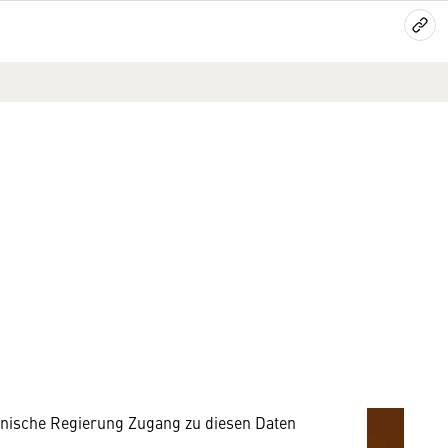
mung
rnen Inhalt anzeigen. Dafür benötigen wir
owser personenbezogene technische Daten zu
mit US-amerikanischen Anbietern austauscht.
EU-Datenschutzrecht angemessenen Schutzniveau
nische Regierung Zugang zu diesen Daten