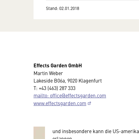
Stand: 02.01.2018
Effects Garden GmbH
Martin Weber
Lakeside B06a, 9020 Klagenfurt
Wir benötigen Ihre Zustim
T: +43 (463) 287 333
mailto: office@effectsgarden.com
Hier würden wir Ihnen gerne einen exte
www.effectsgarden.com
allerdings Ihre Zustimmung, da Ihr Br
Geräten und Nutzerverhalten mitunter 
Diese Daten unterliegen keinem dem 
und insbesondere kann die US-amerika
erlangen.