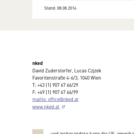
Stand: 08.08.2016
nked
David Zuderstorfer, Lucas Czjzek
Favoritenstraße 4-6/3, 1040 Wien
T: +43 (1) 907 67 66/29
Wir benötigen Ihre Zustim
F: +49 (1) 907 67 66/99
mailto: office@nked.at
Hier würden wir Ihnen gerne einen exte
www.nked.at
allerdings Ihre Zustimmung, da Ihr Br
Geräten und Nutzerverhalten mitunter 
Diese Daten unterliegen keinem dem 
und insbesondere kann die US-amerika