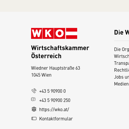
Die 
Wirtschaftskammer
Die Org
Österreich
Wirtsc
D
Transp
Wiedner Hauptstraße 63
i
Rechtl
1045 Wien
Jobs u
e
Medien
s
+43 5 90900 0
e
+43 5 90900 250
S
e
https://wko.at/
it
Kontaktformular
e