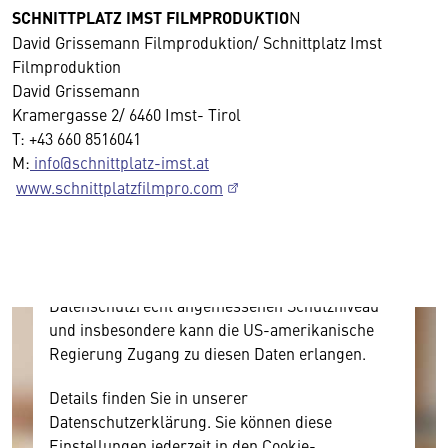
SCHNITTPLATZ IMST FILMPRODUKTIO
N
David Grissemann Filmproduktion/ Schnittplatz Imst
Filmproduktion
Wir benötigen Ihre Zustimmung
David Grissemann
Kramergasse 2/ 6460 Imst- Tirol
Hier würden wir Ihnen gerne einen externen
T: +43 660 8516041
Inhalt anzeigen. Dafür benötigen wir allerdings
M:
info@schnittplatz-imst.at
Ihre Zustimmung, da Ihr Browser
www.schnittplatzfilmpro.com
personenbezogene technische Daten zu Geräten
und Nutzerverhalten mitunter mit US-
amerikanischen Anbietern austauscht.
Diese Daten unterliegen keinem dem EU-
Datenschutzrecht angemessenen Schutzniveau
und insbesondere kann die US-amerikanische
Regierung Zugang zu diesen Daten erlangen.
Details finden Sie in unserer
Datenschutzerklärung. Sie können diese
Einstellungen jederzeit in den Cookie-