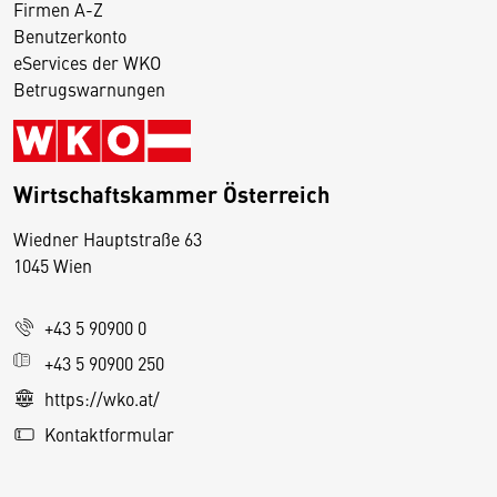
Firmen A-Z
Benutzerkonto
eServices der WKO
Betrugswarnungen
Wirtschaftskammer Österreich
Wiedner Hauptstraße 63
D
1045 Wien
i
e
+43 5 90900 0
s
e
+43 5 90900 250
S
https://wko.at/
e
Kontaktformular
it
e