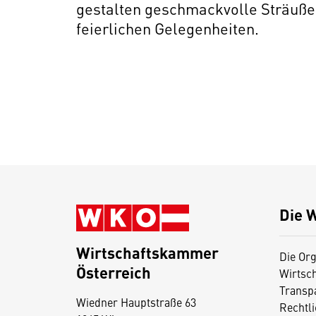
gestalten geschmackvolle Sträuße
feierlichen Gelegenheiten.
Die 
Wirtschaftskammer
Die Org
Österreich
Wirtsc
D
Transp
Wiedner Hauptstraße 63
i
Rechtl