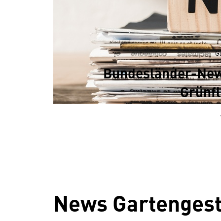
G
Bundesländer-News
Grünfl
News Gartengest