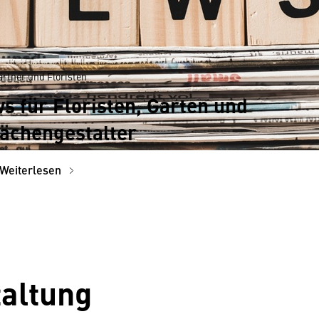
ärtner und Floristen
 für Floristen, Garten und
ächengestalter
Weiterlesen
altung