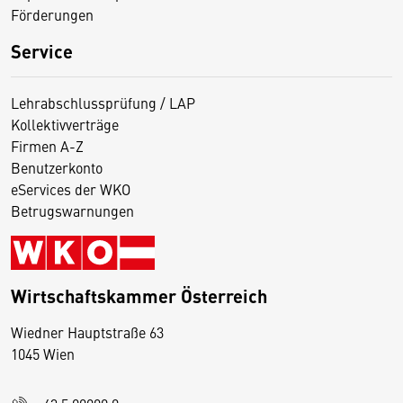
Förderungen
Service
Lehrabschlussprüfung / LAP
Kollektivverträge
Firmen A-Z
Benutzerkonto
eServices der WKO
Betrugswarnungen
Wirtschaftskammer Österreich
Wiedner Hauptstraße 63
D
1045 Wien
i
e