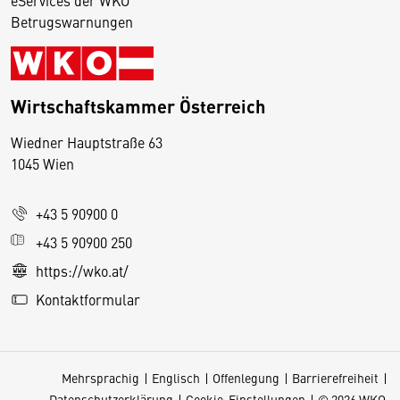
Betrugswarnungen
Wirtschaftskammer Österreich
Wiedner Hauptstraße 63
D
1045 Wien
i
e
+43 5 90900 0
s
e
+43 5 90900 250
S
https://wko.at/
e
Kontaktformular
it
e
v
Mehrsprachig
Englisch
Offenlegung
Barrierefreiheit
e
Datenschutzerklärung
Cookie-Einstellungen
© 2026 WKO