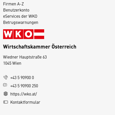
Firmen A-Z
Benutzerkonto
eServices der WKO
Betrugswarnungen
Wirtschaftskammer Österreich
Wiedner Hauptstraße 63
D
1045 Wien
i
e
+43 5 90900 0
s
e
+43 5 90900 250
S
https://wko.at/
e
Kontaktformular
it
e