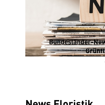
G
Bundesländer-News
Grünfl
News Floristik