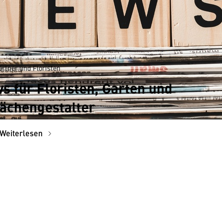
ärtner und Floristen
 für Floristen, Garten und
ächengestalter
Weiterlesen