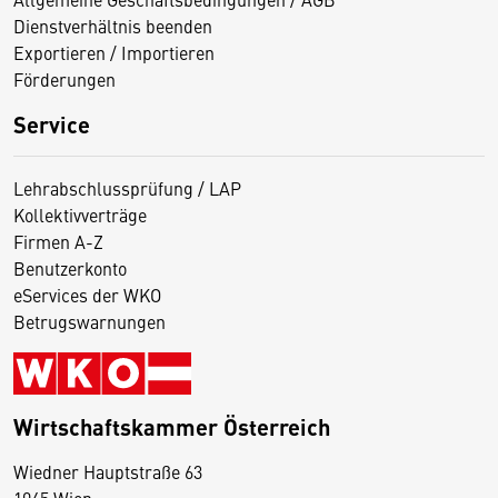
Dienstverhältnis beenden
Exportieren / Importieren
Förderungen
Service
Lehrabschlussprüfung / LAP
Kollektivverträge
Firmen A-Z
Benutzerkonto
eServices der WKO
Betrugswarnungen
Wirtschaftskammer Österreich
Wiedner Hauptstraße 63
D
1045 Wien