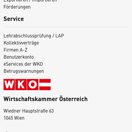
Förderungen
Service
Lehrabschlussprüfung / LAP
Kollektivverträge
Firmen A-Z
Benutzerkonto
eServices der WKO
Betrugswarnungen
Wirtschaftskammer Österreich
Wiedner Hauptstraße 63
D
1045 Wien
i
e