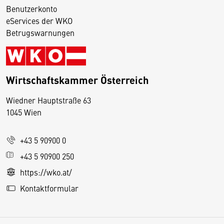
Benutzerkonto
eServices der WKO
Betrugswarnungen
Wirtschaftskammer Österreich
Wiedner Hauptstraße 63
D
1045 Wien
i
e
+43 5 90900 0
s
e
+43 5 90900 250
S
https://wko.at/
e
Kontaktformular
it
e
v