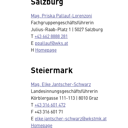
Salzburg
Mag. Priska Pallauf-Lorenzoni
Fachgruppengeschäftsführerin
Julius-Raab-Platz 1 | 5027 Salzburg
T
+43 662 8888 281
E
ppallauf@wks.at
H
Homepage
Steiermark
Mag. Elke Jantscher-Schwarz
Landesinnungsgeschäftsführerin
Körblergasse 111-113 | 8010 Graz
T
+43 316 601 472
F +43 316 601 71
E
elke.jantscher-schwarz@wkstmk.at
Homepage