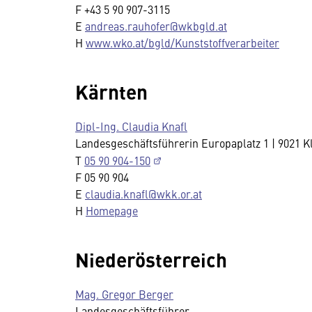
F +43 5 90 907-3115
E
andreas.rauhofer@wkbgld.at
H
www.wko.at/bgld/Kunststoffverarbeiter
Kärnten
Dipl-Ing. Claudia Knafl
Landesgeschäftsführerin Europaplatz 1 | 9021 
T
05 90 904-150
F 05 90 904
E
claudia.knafl@wkk.or.at
H
Homepage
Niederösterreich
Mag. Gregor Berger
Landesgeschäftsführer