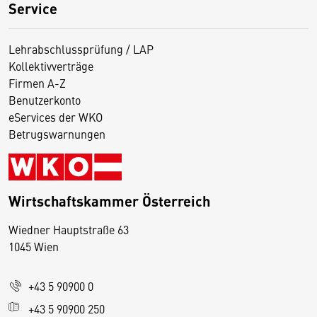
Service
Lehrabschlussprüfung / LAP
Kollektivverträge
Firmen A-Z
Benutzerkonto
eServices der WKO
Betrugswarnungen
Wirtschaftskammer Österreich
Wiedner Hauptstraße 63
D
1045 Wien
i
e
+43 5 90900 0
s
e
+43 5 90900 250