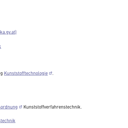
a.gv.at)
k
ng
Kunststofftechnologie
.
sordnung
Kunststoffverfahrenstechnik.
stechnik