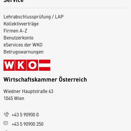
Lehrabschlussprüfung / LAP
Kollektivverträge
Firmen A-Z
Benutzerkonto
eServices der WKO
Betrugswarnungen
Wirtschaftskammer Österreich
Wiedner Hauptstraße 63
D
1045 Wien
i
e
+43 5 90900 0
s
e
+43 5 90900 250