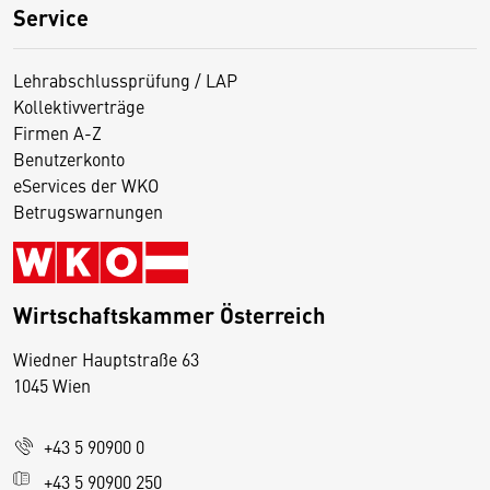
Service
Lehrabschlussprüfung / LAP
Kollektivverträge
Firmen A-Z
Benutzerkonto
eServices der WKO
Betrugswarnungen
Wirtschaftskammer Österreich
Wiedner Hauptstraße 63
D
1045 Wien
i
e
+43 5 90900 0
s
e
+43 5 90900 250