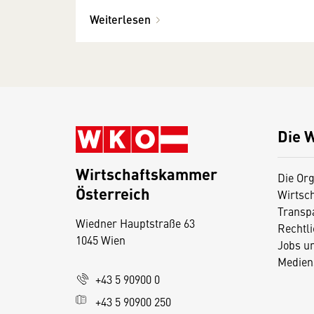
Weiterlesen
Die 
Wirtschaftskammer
Die Org
Österreich
Wirtsc
D
Transp
Wiedner Hauptstraße 63
i
Rechtl
1045 Wien
Jobs u
e
Medien
s
+43 5 90900 0
e
+43 5 90900 250
S