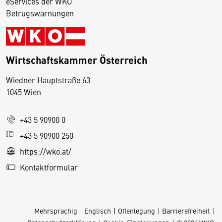
eServices der WKO
Betrugswarnungen
Wirtschaftskammer Österreich
Wiedner Hauptstraße 63
D
1045 Wien
i
e
+43 5 90900 0
s
e
+43 5 90900 250
S
https://wko.at/
e
Kontaktformular
it
e
v
Mehrsprachig
Englisch
Offenlegung
Barrierefreiheit
e