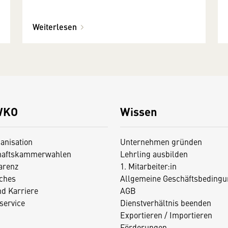
Weiterlesen
WKO
Wissen
anisation
Unternehmen gründen
haftskammerwahlen
Lehrling ausbilden
arenz
1. Mitarbeiter:in
iches
Allgemeine Geschäftsbedingu
nd Karriere
AGB
service
Dienstverhältnis beenden
Exportieren / Importieren
Förderungen