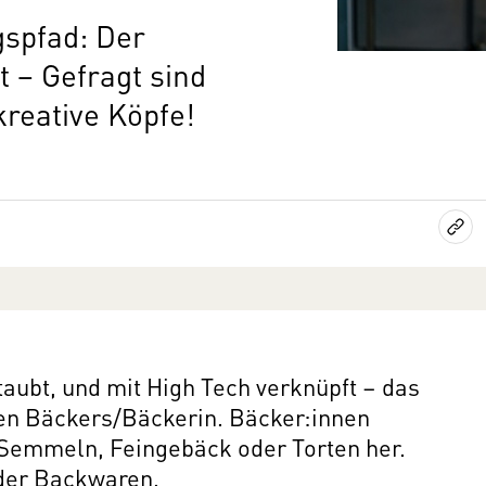
gspfad: Der
 − Gefragt sind
kreative Köpfe!
taubt, und mit High Tech verknüpft – das
nen Bäckers/Bäckerin. Bäcker:innen
, Semmeln, Feingebäck oder Torten her.
t der Backwaren.