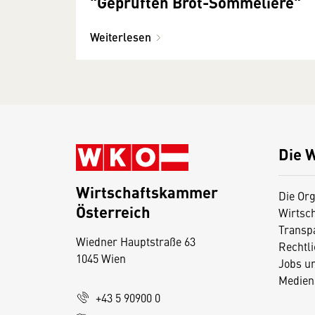
"Geprüften Brot-Sommelière"
Weiterlesen
Die 
Wirtschaftskammer
Die Org
Österreich
Wirtsc
D
Transp
Wiedner Hauptstraße 63
i
Rechtl
1045 Wien
Jobs u
e
Medien
s
+43 5 90900 0
e