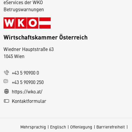
eServices der WKO
Betrugswarnungen
Wirtschaftskammer Österreich
Wiedner Hauptstraße 63
D
1045 Wien
i
e
+43 5 90900 0
s
e
+43 5 90900 250
S
https://wko.at/
e
Kontaktformular
it
e
v
Mehrsprachig
Englisch
Offenlegung
Barrierefreiheit
e