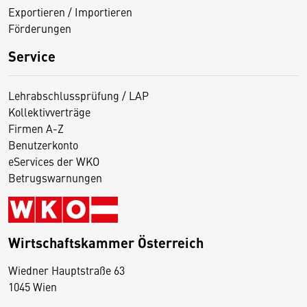
Exportieren / Importieren
Förderungen
Service
Lehrabschlussprüfung / LAP
Kollektivverträge
Firmen A-Z
Benutzerkonto
eServices der WKO
Betrugswarnungen
Wirtschaftskammer Österreich
Wiedner Hauptstraße 63
D
1045 Wien
i