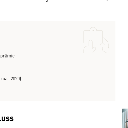
enprämie
bruar 2020)
luss