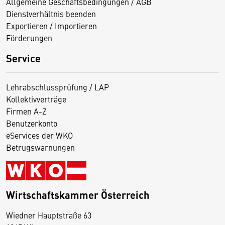
Allgemeine Geschäftsbedingungen / AGB
Dienstverhältnis beenden
Exportieren / Importieren
Förderungen
Service
Lehrabschlussprüfung / LAP
Kollektivverträge
Firmen A-Z
Benutzerkonto
eServices der WKO
Betrugswarnungen
Wirtschaftskammer Österreich
Wiedner Hauptstraße 63
D