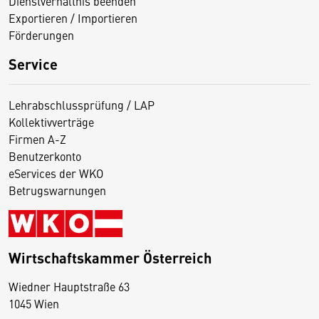
Dienstverhältnis beenden
Exportieren / Importieren
Förderungen
Service
Lehrabschlussprüfung / LAP
Kollektivverträge
Firmen A-Z
Benutzerkonto
eServices der WKO
Betrugswarnungen
Wirtschaftskammer Österreich
Wiedner Hauptstraße 63
D
1045 Wien
i