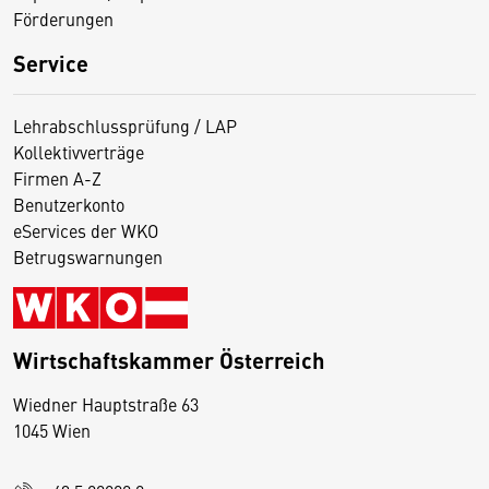
Förderungen
Service
Lehrabschlussprüfung / LAP
Kollektivverträge
Firmen A-Z
Benutzerkonto
eServices der WKO
Betrugswarnungen
Wirtschaftskammer Österreich
Wiedner Hauptstraße 63
D
1045 Wien
i
e