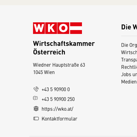
Die 
Wirtschaftskammer
Die Org
Österreich
Wirtsc
D
Transp
Wiedner Hauptstraße 63
i
Rechtl
1045 Wien
Jobs u
e
Medien
s
+43 5 90900 0
e
+43 5 90900 250
S
e
https://wko.at/
it
Kontaktformular
e
v