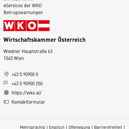
eServices der WKO
Betrugswarnungen
Wirtschaftskammer Österreich
Wiedner Hauptstraße 63
D
1045 Wien
i
e
+43 5 90900 0
s
e
+43 5 90900 250
S
https://wko.at/
e
Kontaktformular
it
e
v
Mehrsprachig
Englisch
Offenlegung
Barrierefreiheit