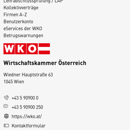
Lehrabschlussprüfung / LAP
Kollektivverträge
Firmen A-Z
Benutzerkonto
eServices der WKO
Betrugswarnungen
Wirtschaftskammer Österreich
Wiedner Hauptstraße 63
D
1045 Wien
i
e
+43 5 90900 0
s
e
+43 5 90900 250
S
https://wko.at/
e
Kontaktformular