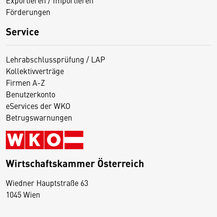
Exportieren / Importieren
Förderungen
Service
Lehrabschlussprüfung / LAP
Kollektivverträge
Firmen A-Z
Benutzerkonto
eServices der WKO
Betrugswarnungen
Wirtschaftskammer Österreich
Wiedner Hauptstraße 63
D
1045 Wien
i
e