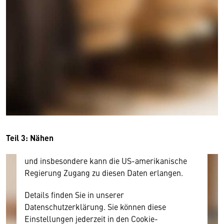
Wir benötigen Ihre Zustimmung
Hier würden wir Ihnen gerne einen externen
Inhalt anzeigen. Dafür benötigen wir allerdings
Ihre Zustimmung, da Ihr Browser
personenbezogene technische Daten zu Geräten
und Nutzerverhalten mitunter mit US-
amerikanischen Anbietern austauscht.
Diese Daten unterliegen keinem dem EU-
Teil 3: Nähen
Datenschutzrecht angemessenen Schutzniveau
und insbesondere kann die US-amerikanische
Regierung Zugang zu diesen Daten erlangen.
Details finden Sie in unserer
Datenschutzerklärung. Sie können diese
Einstellungen jederzeit in den Cookie-