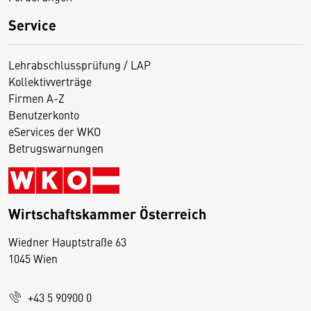
Service
Lehrabschlussprüfung / LAP
Kollektivverträge
Firmen A-Z
Benutzerkonto
eServices der WKO
Betrugswarnungen
Wirtschaftskammer Österreich
Wiedner Hauptstraße 63
D
1045 Wien
i
e
+43 5 90900 0
s