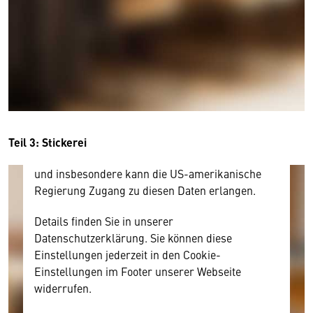
Wir benötigen Ihre Zustimmung
Hier würden wir Ihnen gerne einen externen
Inhalt anzeigen. Dafür benötigen wir allerdings
Ihre Zustimmung, da Ihr Browser
personenbezogene technische Daten zu Geräten
und Nutzerverhalten mitunter mit US-
amerikanischen Anbietern austauscht.
Diese Daten unterliegen keinem dem EU-
Teil 3: Stickerei
Datenschutzrecht angemessenen Schutzniveau
und insbesondere kann die US-amerikanische
Regierung Zugang zu diesen Daten erlangen.
Details finden Sie in unserer
Datenschutzerklärung. Sie können diese
Einstellungen jederzeit in den Cookie-
Einstellungen im Footer unserer Webseite
widerrufen.