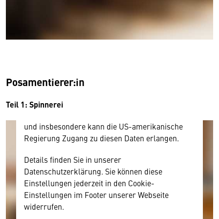
Wir benötigen Ihre Zustimmung
Hier würden wir Ihnen gerne einen externen
Inhalt anzeigen. Dafür benötigen wir allerdings
Ihre Zustimmung, da Ihr Browser
personenbezogene technische Daten zu Geräten
und Nutzerverhalten mitunter mit US-
Posamentierer:in
amerikanischen Anbietern austauscht.
Diese Daten unterliegen keinem dem EU-
Teil 1: Spinnerei
Datenschutzrecht angemessenen Schutzniveau
und insbesondere kann die US-amerikanische
Regierung Zugang zu diesen Daten erlangen.
Details finden Sie in unserer
Datenschutzerklärung. Sie können diese
Einstellungen jederzeit in den Cookie-
Einstellungen im Footer unserer Webseite
widerrufen.