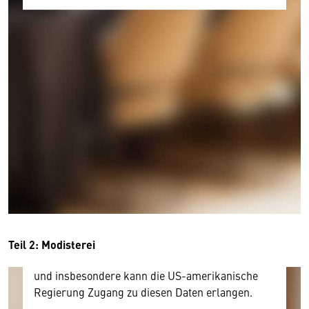
Wir benötigen Ihre Zustimmung
Hier würden wir Ihnen gerne einen externen
Inhalt anzeigen. Dafür benötigen wir allerdings
Ihre Zustimmung, da Ihr Browser
personenbezogene technische Daten zu Geräten
und Nutzerverhalten mitunter mit US-
amerikanischen Anbietern austauscht.
Diese Daten unterliegen keinem dem EU-
Teil 2: Modisterei
Datenschutzrecht angemessenen Schutzniveau
und insbesondere kann die US-amerikanische
Regierung Zugang zu diesen Daten erlangen.