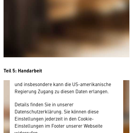
Wir benötigen Ihre Zustimmung
Hier würden wir Ihnen gerne einen externen
Inhalt anzeigen. Dafür benötigen wir allerdings
Ihre Zustimmung, da Ihr Browser
personenbezogene technische Daten zu Geräten
und Nutzerverhalten mitunter mit US-
amerikanischen Anbietern austauscht.
Diese Daten unterliegen keinem dem EU-
Teil 5: Handarbeit
Datenschutzrecht angemessenen Schutzniveau
und insbesondere kann die US-amerikanische
Regierung Zugang zu diesen Daten erlangen.
Details finden Sie in unserer
Datenschutzerklärung. Sie können diese
Einstellungen jederzeit in den Cookie-
Einstellungen im Footer unserer Webseite
widerrufen.