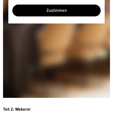
Zustimmen
Wir benötigen Ihre Zustimmung
Hier würden wir Ihnen gerne einen externen
Inhalt anzeigen. Dafür benötigen wir allerdings
Ihre Zustimmung, da Ihr Browser
personenbezogene technische Daten zu Geräten
und Nutzerverhalten mitunter mit US-
amerikanischen Anbietern austauscht.
Diese Daten unterliegen keinem dem EU-
Teil 2: Weberei