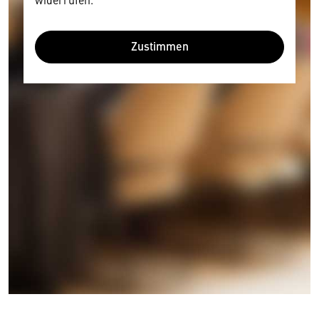
Zustimmen
Wir benötigen Ihre Zustimmung
Hier würden wir Ihnen gerne einen externen
Inhalt anzeigen. Dafür benötigen wir allerdings
Ihre Zustimmung, da Ihr Browser
personenbezogene technische Daten zu Geräten
und Nutzerverhalten mitunter mit US-
amerikanischen Anbietern austauscht.