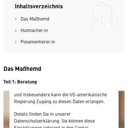
Inhaltsverzeichnis
Das Maßhemd
Wir benötigen Ihre Zustimmung
Hutmacher:in
Hier würden wir Ihnen gerne einen externen
Posamentierer:in
Inhalt anzeigen. Dafür benötigen wir allerdings
Ihre Zustimmung, da Ihr Browser
personenbezogene technische Daten zu Geräten
und Nutzerverhalten mitunter mit US-
Das Maßhemd
amerikanischen Anbietern austauscht.
Diese Daten unterliegen keinem dem EU-
Teil 1: Beratung
Datenschutzrecht angemessenen Schutzniveau
und insbesondere kann die US-amerikanische
Regierung Zugang zu diesen Daten erlangen.
Details finden Sie in unserer
Datenschutzerklärung. Sie können diese
Einstellungen jederzeit in den Cookie-