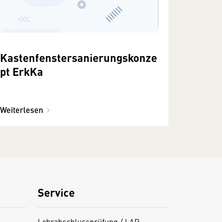
Kastenfenstersanierungskonze
pt ErkKa
Weiterlesen
Service
Lehrabschlussprüfung / LAP