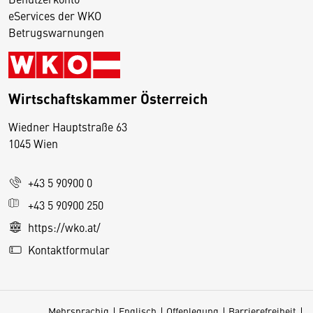
eServices der WKO
Betrugswarnungen
Wirtschaftskammer Österreich
Wiedner Hauptstraße 63
D
1045 Wien
i
e
+43 5 90900 0
s
e
+43 5 90900 250
S
https://wko.at/
e
Kontaktformular
it
e
v
Mehrsprachig
Englisch
Offenlegung
Barrierefreiheit