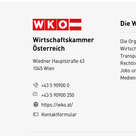
Die 
Wirtschaftskammer
Die Org
Österreich
Wirtsc
D
Transp
Wiedner Hauptstraße 63
i
Rechtl
1045 Wien
Jobs u
e
Medien
s
+43 5 90900 0
e
+43 5 90900 250
S
e
https://wko.at/
it
Kontaktformular
e
v