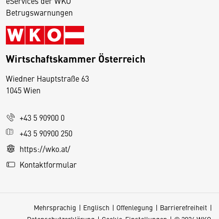
eServices der WKO
Betrugswarnungen
Wirtschaftskammer Österreich
Wiedner Hauptstraße 63
D
1045 Wien
i
e
+43 5 90900 0
s
e
+43 5 90900 250
S
https://wko.at/
e
Kontaktformular
it
e
v
Mehrsprachig
Englisch
Offenlegung
Barrierefreiheit
e