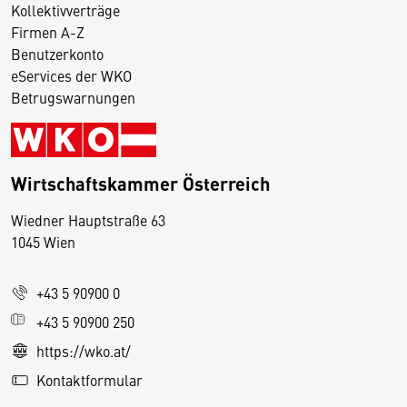
Kollektivverträge
Firmen A-Z
Benutzerkonto
eServices der WKO
Betrugswarnungen
Wirtschaftskammer Österreich
Wiedner Hauptstraße 63
D
1045 Wien
i
e
+43 5 90900 0
s
e
+43 5 90900 250
S
https://wko.at/
e
Kontaktformular
it