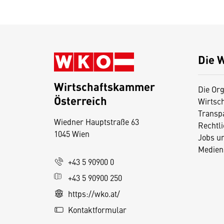
Die 
Wirtschaftskammer
Die Org
Österreich
Wirtsc
D
Transp
Wiedner Hauptstraße 63
i
Rechtl
1045 Wien
Jobs u
e
Medien
s
+43 5 90900 0
e
+43 5 90900 250
S
e
https://wko.at/
it
Kontaktformular
e